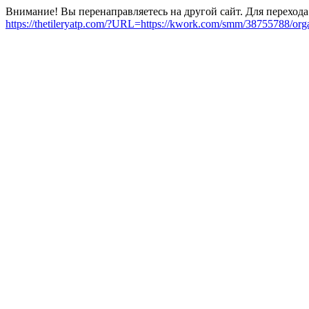
Внимание! Вы перенаправляетесь на другой сайт. Для перехода
https://thetileryatp.com/?URL=https://kwork.com/smm/38755788/org