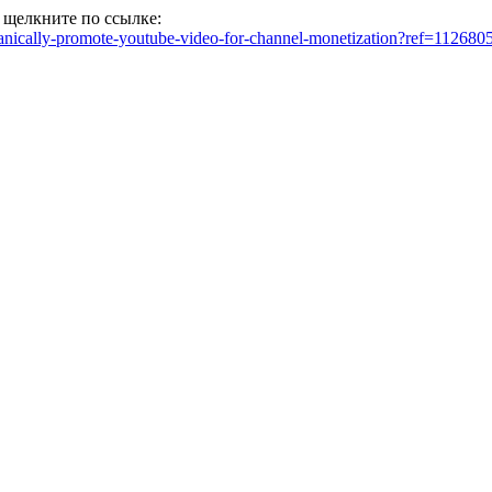
 щелкните по ссылке:
anically-promote-youtube-video-for-channel-monetization?ref=112680