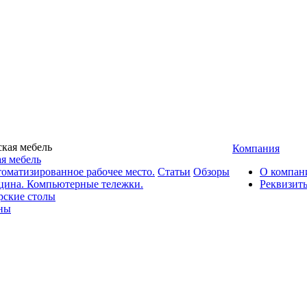
Компания
я мебель
оматизированное рабочее место.
Статьи
Обзоры
О компан
цина. Компьютерные тележки.
Реквизит
рские столы
ны