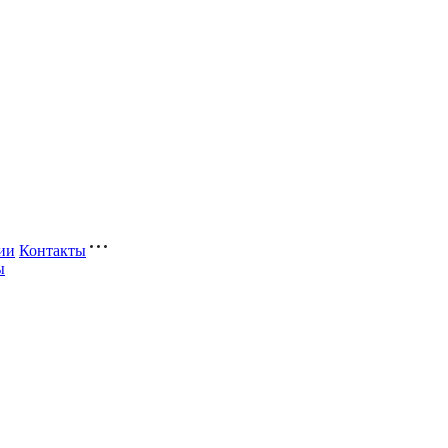
ии
Контакты
ы