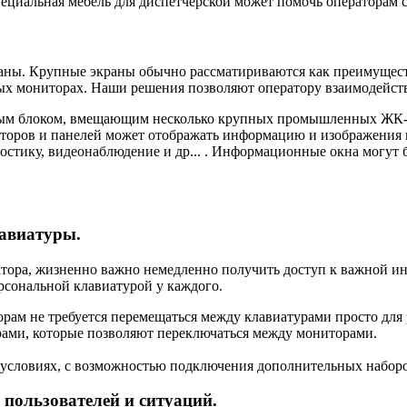
альная мебель для диспетчерской может помочь операторам спра
ны. Крупные экраны обычно рассматириваются как преимущество
ых мониторах. Наши решения позволяют оператору взаимодейств
 блоком, вмещающим несколько крупных промышленных ЖК-пане
торов и панелей может отображать информацию и изображения 
остику, видеонаблюдение и др... . Информационные окна могут 
лавиатуры.
атора, жизненно важно немедленно получить доступ к важной и
рсональной клавиатурой у каждого.
торам не требуется перемещаться между клавиатурами просто дл
ами, которые позволяют переключаться между мониторами.
 условиях, с возможностью подключения дополнительных наборо
пользователей и ситуаций.