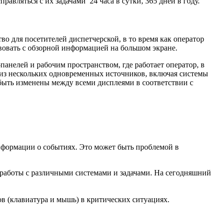
вляться с их задачами 24 часа в сутки, 365 дней в году.
 для посетителей диспетчерской, в то время как оператор
овать с обзорной информацией на большом экране.
лей и рабочим пространством, где работает оператор, в
из нескольких одновременных источников, включая системы
быть изменены между всеми дисплеями в соответствии с
нформации о событиях. Это может быть проблемой в
я работы с различными системами и задачами. На сегодняшний
в (клавиатура и мышь) в критических ситуациях.