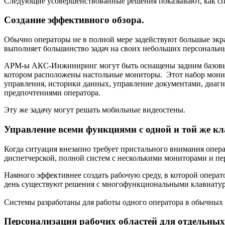
Следующие усовершенствованные решения показывают, как специ
Создание эффективного обзора.
Обычно операторы не в полной мере задействуют большые экра
выполняет большинство задач на своих небольших персональн
АРМ-ы АКС-Инжиниринг могут быть оснащены задним базовым
котором расположены настольные мониторы. Этот набор мони
управления, историки данных, управление документами, диагн
предпочтениями оператора.
Эту же задачу могут решать мобильные видеостены.
Управление всеми функциями с одной и той же к
Когда ситуация внезапно требует пристального внимания опер
диспетчерской, полной систем с несколькими мониторами и пе
Намного эффективнее создать рабочую среду, в которой опера
день существуют решения с многофункциональными клавиатур
Системы разработаны для работы одного оператора в обычных
Персонализация рабочих областей для отдельных 