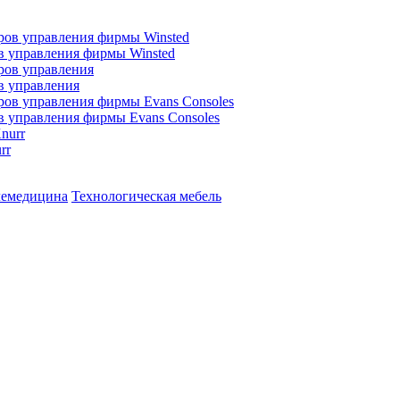
в управления фирмы Winsted
в управления
в управления фирмы Evans Consoles
rr
лемедицина
Технологическая мебель