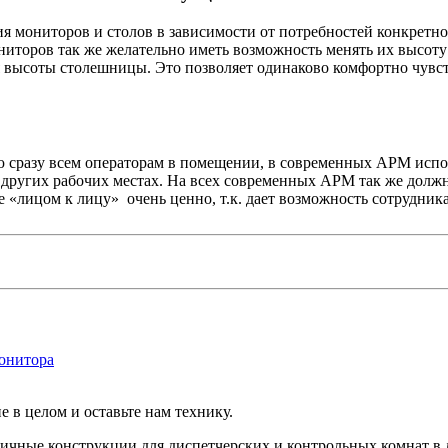
 мониторов и столов в зависимости от потребностей конкретно
ниторов так же желательно иметь возможность менять их высоту 
высоты столешницы. Это позволяет одинаково комфортно чувств
разу всем операторам в помещении, в современных АРМ испол
на других рабочих местах. На всех современных АРМ так же дол
«лицом к лицу» очень ценно, т.к. дает возможность сотрудника
е в целом и оставьте нам технику.
чные конструкции для диспетчерских и контрольных комнат в 